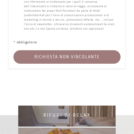
con riferimento ai trattamenti per i quali il consenso
dell’interessato è richiesto ai sensi di legge, acconsente al
trattamento dei propri Dati Personali da parte di Hotel
Jaufentalerhof per l'invio di comunicazioni promozionali e di
marketing in merito a servizi, promozioni/offerte, etc. , incluso
l’invio di newsletter, attraverso strumenti automatizzati (e-mail,
sms etc.) e non (posta cartacea, telefono con operatore).
* obbligatorio
RICHIESTA NON VINCOLANTE
RIFUGI DI RELAX