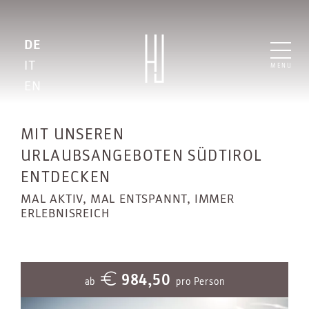
DE
IT
MENU
EN
MIT UNSEREN
URLAUBSANGEBOTEN SÜDTIROL
ENTDECKEN
MAL AKTIV, MAL ENTSPANNT, IMMER
ERLEBNISREICH
984,50
ab
pro Person