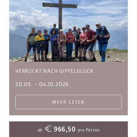
VERRÜCKT NACH GIPFELGLÜCK
20.09.
–
04.10.2026
MEHR LESEN
966,50
ab
pro Person