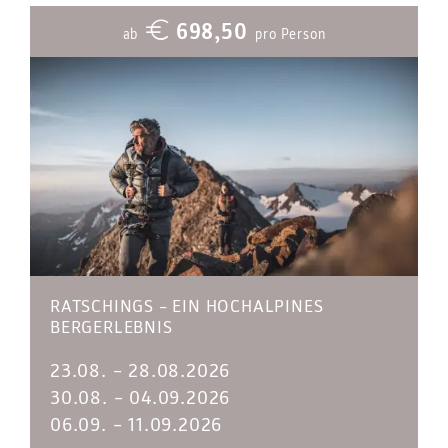
698,50
ab
pro Person
RATSCHINGS – EIN HOCHALPINES
BERGERLEBNIS
23.08.
–
28.08.2026
30.08.
–
04.09.2026
06.09.
–
11.09.2026