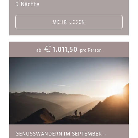
5 Nächte
MEHR LESEN
1.011,50
ab
pro Person
GENUSSWANDERN IM SEPTEMBER –