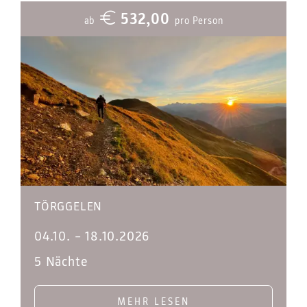
532,00
ab
pro Person
TÖRGGELEN
04.10.
–
18.10.2026
5 Nächte
MEHR LESEN