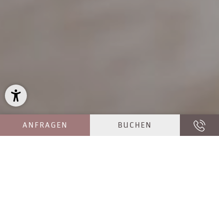
ANFRAGEN
BUCHEN
IHR HOTEL IM JAUFENTAL
WO URLAUBSTRÄUME WAHR WERDEN
Sich zurücklehnen, entspannen und um nichts mehr
kümmern müssen – das fällt bei der Anreise ins